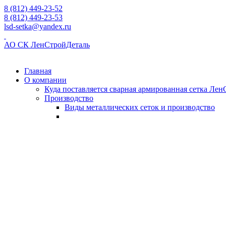
8 (812) 449-23-52
8 (812) 449-23-53
lsd-setka@yandex.ru
АО СК ЛенСтройДеталь
Главная
О компании
Куда поставляется сварная армированная сетка Ле
Производство
Виды металлических сеток и производство